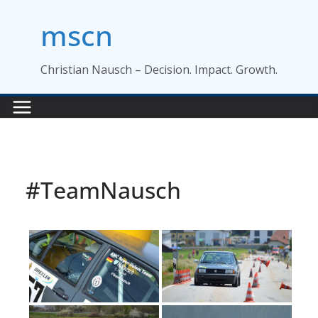
Zum
mscn
Inhalt
springen
Christian Nausch – Decision. Impact. Growth.
#TeamNausch