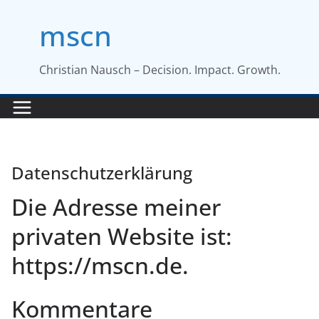
Inhalt
Zum
springen
mscn
Inhalt
springen
Christian Nausch – Decision. Impact. Growth.
Datenschutzerklärung
Die Adresse meiner
privaten Website ist:
https://mscn.de.
Kommentare